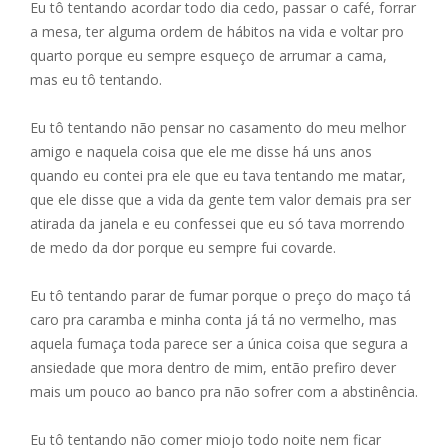
b
e
l
s
e
Eu tô tentando acordar todo dia cedo, passar o café, forrar
o
n
A
a mesa, ter alguma ordem de hábitos na vida e voltar pro
quarto porque eu sempre esqueço de arrumar a cama,
o
g
p
mas eu tô tentando.
k
er
p
Eu tô tentando não pensar no casamento do meu melhor
amigo e naquela coisa que ele me disse há uns anos
quando eu contei pra ele que eu tava tentando me matar,
que ele disse que a vida da gente tem valor demais pra ser
atirada da janela e eu confessei que eu só tava morrendo
de medo da dor porque eu sempre fui covarde.
Eu tô tentando parar de fumar porque o preço do maço tá
caro pra caramba e minha conta já tá no vermelho, mas
aquela fumaça toda parece ser a única coisa que segura a
ansiedade que mora dentro de mim, então prefiro dever
mais um pouco ao banco pra não sofrer com a abstinência.
Eu tô tentando não comer miojo todo noite nem ficar