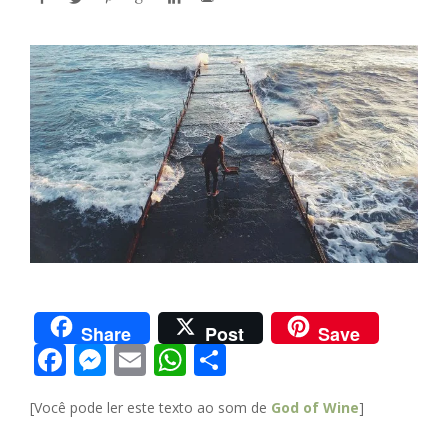
Share
Post
Save
F
M
E
W
S
ac
e
m
h
h
[Você pode ler este texto ao som de
God of Wine
]
e
ss
ai
at
ar