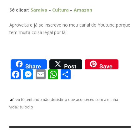
Só clicar:
Saraiva
–
Cultura
–
Amazon
Aproveita e já se inscreve no meu canal do Youtube porque
tem muita coisa legal por lá!
Share
Post
Save
F
M
E
W
S
ac
e
m
h
h
e
ss
ai
at
ar
eu tô tentando não desistir
o que aconteceu com a minha
b
e
l
s
e
vida?
suícidio
o
n
A
o
g
p
k
er
p