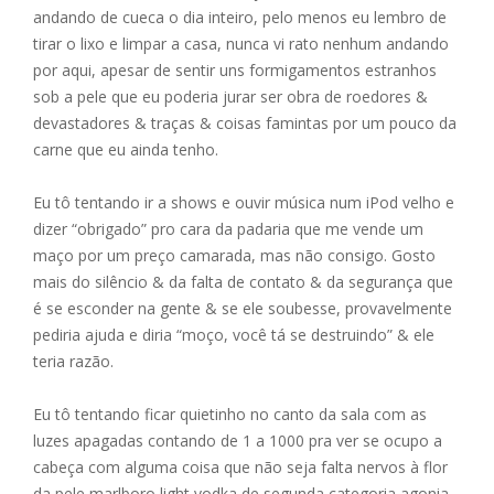
andando de cueca o dia inteiro, pelo menos eu lembro de
tirar o lixo e limpar a casa, nunca vi rato nenhum andando
por aqui, apesar de sentir uns formigamentos estranhos
sob a pele que eu poderia jurar ser obra de roedores &
devastadores & traças & coisas famintas por um pouco da
carne que eu ainda tenho.
Eu tô tentando ir a shows e ouvir música num iPod velho e
dizer “obrigado” pro cara da padaria que me vende um
maço por um preço camarada, mas não consigo. Gosto
mais do silêncio & da falta de contato & da segurança que
é se esconder na gente & se ele soubesse, provavelmente
pediria ajuda e diria “moço, você tá se destruindo” & ele
teria razão.
Eu tô tentando ficar quietinho no canto da sala com as
luzes apagadas contando de 1 a 1000 pra ver se ocupo a
cabeça com alguma coisa que não seja falta nervos à flor
da pele marlboro light vodka de segunda categoria agonia