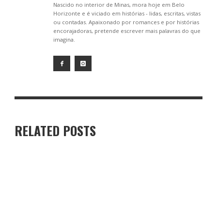
Nascido no interior de Minas, mora hoje em Belo
Horizonte e é viciado em histórias - lidas, escritas, vistas
ou contadas. Apaixonado por romances e por histórias
encorajadoras, pretende escrever mais palavras do que
imagina.
RELATED POSTS