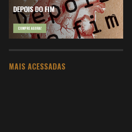
DEPOIS DO FIM
COMPRE AGORA!
MAIS ACESSADAS
O PESO DO COMPORTAMENTO NA SAÚDE: MEU
PROCESSO DE EMAGRECIMENTO E A PROPOSTA
DA VOY SAÚDE (+ CUPOM)
DANIEL BOVOLENTO
3 SEMANAS AGO
3 ATIVIDADES FÍSICAS VICIANTES PARA QUEM NÃO