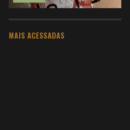
MAIS ACESSADAS
O PESO DO COMPORTAMENTO NA SAÚDE: MEU
PROCESSO DE EMAGRECIMENTO E A PROPOSTA
DA VOY SAÚDE (+ CUPOM)
DANIEL BOVOLENTO
3 SEMANAS AGO
3 ATIVIDADES FÍSICAS VICIANTES PARA QUEM NÃO
GOSTA ACADEMIA (E QUER VER RESULTADO)
DANIEL BOVOLENTO
4 MESES AGO
VIDYA STUDIO VALE A PENA? MINHA EXPERIÊNCIA