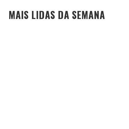
MAIS LIDAS DA SEMANA
O PESO DO COMPORTAMENTO NA SAÚDE: MEU PROCESSO DE
EMAGRECIMENTO E A PROPOSTA DA VOY SAÚDE (+ CUPOM)