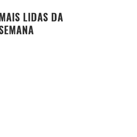
MAIS LIDAS DA
SEMANA
O PESO DO COMPORTAMENTO NA SAÚDE: MEU
PROCESSO DE EMAGRECIMENTO E A PROPOSTA DA
VOY SAÚDE (+ CUPOM)