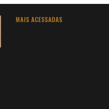
MAIS ACESSADAS
O PESO DO COMPORTAMENTO NA
SAÚDE: MEU PROCESSO DE
EMAGRECIMENTO E A PROPOSTA DA
VOY SAÚDE (+ CUPOM)
DANIEL BOVOLENTO
3 SEMANAS AGO
3 ATIVIDADES FÍSICAS VICIANTES PARA
QUEM NÃO GOSTA ACADEMIA (E QUER
VER RESULTADO)
DANIEL BOVOLENTO
3 MESES AGO
VIDYA STUDIO VALE A PENA? MINHA