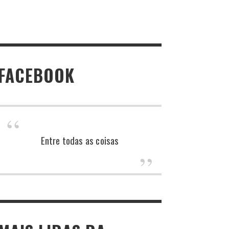
FACEBOOK
Entre todas as coisas