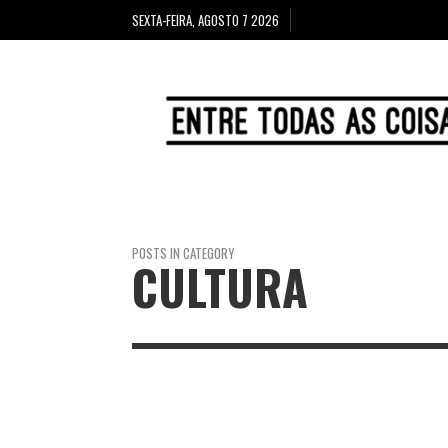
SEXTA-FEIRA, AGOSTO 7 2026
POSTS IN CATEGORY
CULTURA