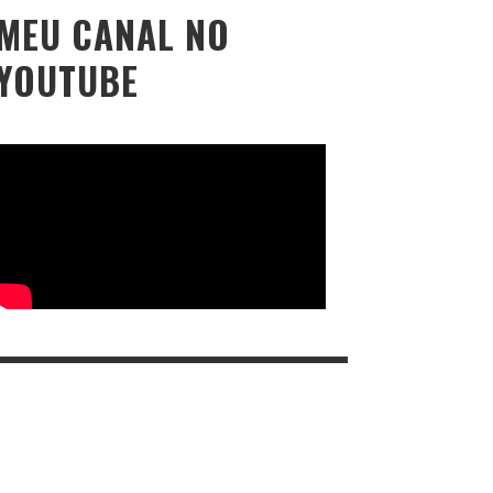
MEU CANAL NO
YOUTUBE