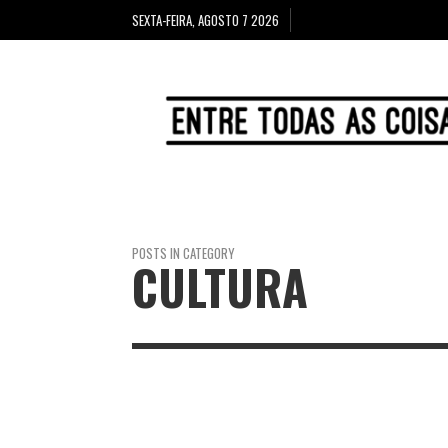
SEXTA-FEIRA, AGOSTO 7 2026
POSTS IN CATEGORY
CULTURA