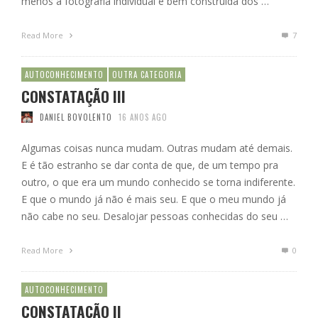
menos a fotografia individual e bem construída dos …
Read More
7
AUTOCONHECIMENTO
OUTRA CATEGORIA
CONSTATAÇÃO III
DANIEL BOVOLENTO
16 ANOS AGO
Algumas coisas nunca mudam. Outras mudam até demais.
E é tão estranho se dar conta de que, de um tempo pra
outro, o que era um mundo conhecido se torna indiferente.
E que o mundo já não é mais seu. E que o meu mundo já
não cabe no seu. Desalojar pessoas conhecidas do seu …
Read More
0
AUTOCONHECIMENTO
CONSTATAÇÃO II