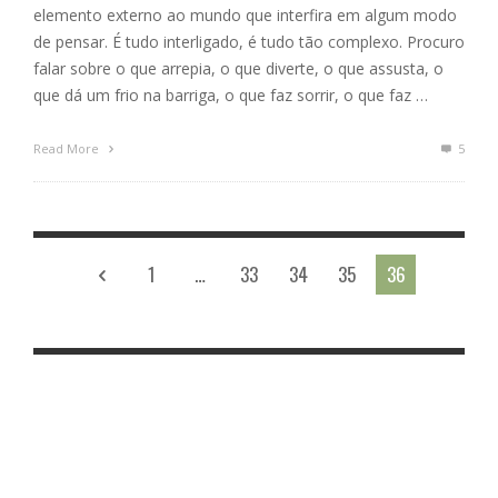
elemento externo ao mundo que interfira em algum modo
de pensar. É tudo interligado, é tudo tão complexo. Procuro
falar sobre o que arrepia, o que diverte, o que assusta, o
que dá um frio na barriga, o que faz sorrir, o que faz …
Read More
5
1
…
33
34
35
36