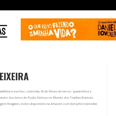
EIXEIRA
afaftex) é escritor, roteirista, fã de filmes de terror, quadrinhos e
é autor dos livros de ficção Vinícius no Mundo dos Toalhas Brancas,
gem Resgates, todos disponíveis na Amazon.com (bit.ly/livrosdorafa).