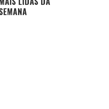
MAIS LIDAS DA
SEMANA
O PESO DO COMPORTAMENTO NA SAÚDE: MEU
PROCESSO DE EMAGRECIMENTO E A PROPOSTA DA
VOY SAÚDE (+ CUPOM)