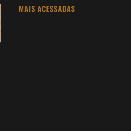
MAIS ACESSADAS
O PESO DO COMPORTAMENTO NA
SAÚDE: MEU PROCESSO DE
EMAGRECIMENTO E A PROPOSTA DA
VOY SAÚDE (+ CUPOM)
DANIEL BOVOLENTO
3 SEMANAS AGO
3 ATIVIDADES FÍSICAS VICIANTES PARA
QUEM NÃO GOSTA ACADEMIA (E QUER
VER RESULTADO)
DANIEL BOVOLENTO
4 MESES AGO
VIDYA STUDIO VALE A PENA? MINHA
EXPERIÊNCIA NA HOT YOGA, PREÇOS E
COMO FUNCIONA
DANIEL BOVOLENTO
4 MESES AGO