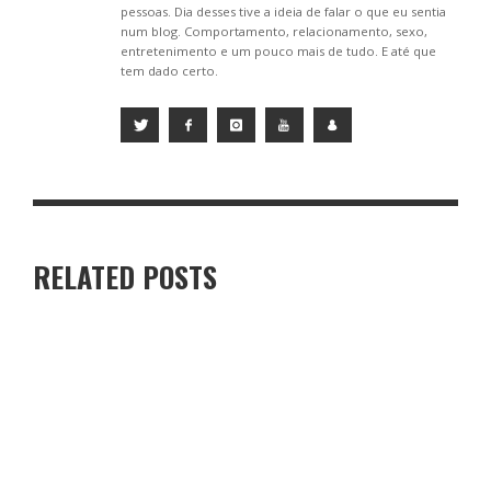
pessoas. Dia desses tive a ideia de falar o que eu sentia
num blog. Comportamento, relacionamento, sexo,
entretenimento e um pouco mais de tudo. E até que
tem dado certo.
RELATED POSTS