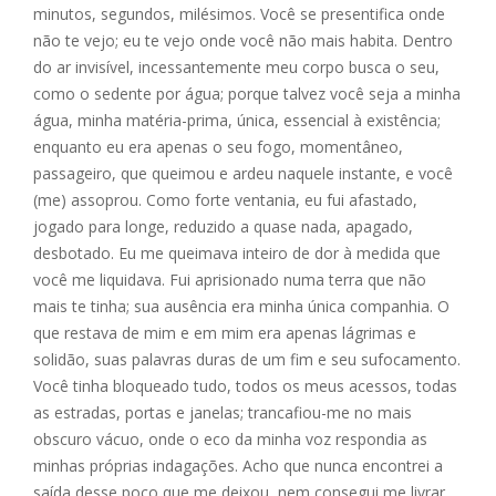
minutos, segundos, milésimos. Você se presentifica onde
não te vejo; eu te vejo onde você não mais habita. Dentro
do ar invisível, incessantemente meu corpo busca o seu,
como o sedente por água; porque talvez você seja a minha
água, minha matéria-prima, única, essencial à existência;
enquanto eu era apenas o seu fogo, momentâneo,
passageiro, que queimou e ardeu naquele instante, e você
(me) assoprou. Como forte ventania, eu fui afastado,
jogado para longe, reduzido a quase nada, apagado,
desbotado. Eu me queimava inteiro de dor à medida que
você me liquidava. Fui aprisionado numa terra que não
mais te tinha; sua ausência era minha única companhia. O
que restava de mim e em mim era apenas lágrimas e
solidão, suas palavras duras de um fim e seu sufocamento.
Você tinha bloqueado tudo, todos os meus acessos, todas
as estradas, portas e janelas; trancafiou-me no mais
obscuro vácuo, onde o eco da minha voz respondia as
minhas próprias indagações. Acho que nunca encontrei a
saída desse poço que me deixou, nem consegui me livrar