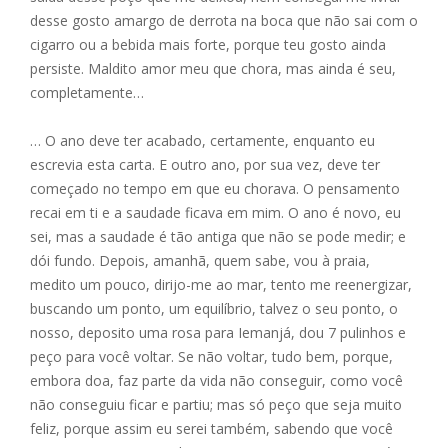
desse gosto amargo de derrota na boca que não sai com o
cigarro ou a bebida mais forte, porque teu gosto ainda
persiste. Maldito amor meu que chora, mas ainda é seu,
completamente…
… O ano deve ter acabado, certamente, enquanto eu
escrevia esta carta. E outro ano, por sua vez, deve ter
começado no tempo em que eu chorava. O pensamento
recai em ti e a saudade ficava em mim. O ano é novo, eu
sei, mas a saudade é tão antiga que não se pode medir; e
dói fundo. Depois, amanhã, quem sabe, vou à praia,
medito um pouco, dirijo-me ao mar, tento me reenergizar,
buscando um ponto, um equilíbrio, talvez o seu ponto, o
nosso, deposito uma rosa para Iemanjá, dou 7 pulinhos e
peço para você voltar. Se não voltar, tudo bem, porque,
embora doa, faz parte da vida não conseguir, como você
não conseguiu ficar e partiu; mas só peço que seja muito
feliz, porque assim eu serei também, sabendo que você