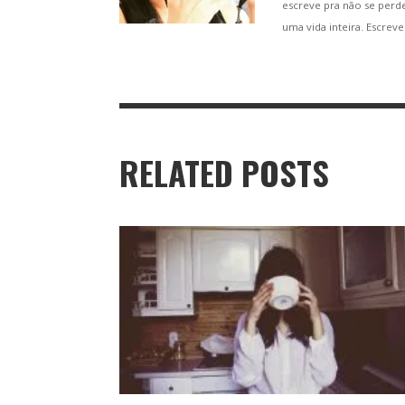
escreve pra não se perd
uma vida inteira. Escre
RELATED POSTS