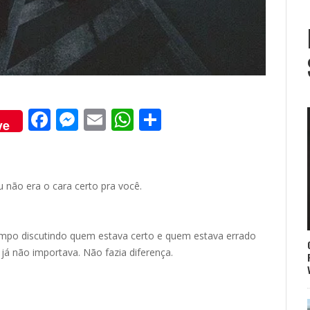
F
M
E
W
S
ve
ac
e
m
h
h
e
ss
ai
at
ar
b
e
l
s
e
u não era o cara certo pra você.
o
n
A
o
g
p
empo discutindo quem estava certo e quem estava errado
k
er
p
já não importava. Não fazia diferença.