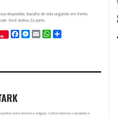
ssa despedida. Barulho de vida seguindo em frente.
sair. Você andou. Eu parei.
F
M
E
W
S
ve
ac
e
m
h
h
e
ss
ai
at
ar
b
e
l
s
e
o
n
A
o
g
p
k
er
p
TARK
uilibra entre amores e mágoas. Cultiva histórias e saudades e