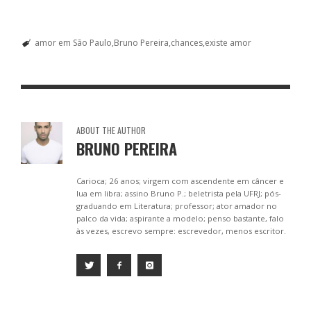
ac
e
m
h
h
e
ss
ai
at
ar
amor em São Paulo
Bruno Pereira
chances
existe amor
b
e
l
s
e
o
n
A
o
g
p
k
er
p
ABOUT THE AUTHOR
BRUNO PEREIRA
Carioca; 26 anos; virgem com ascendente em câncer e
lua em libra; assino Bruno P.; beletrista pela UFRJ; pós-
graduando em Literatura; professor; ator amador no
palco da vida; aspirante a modelo; penso bastante, falo
às vezes, escrevo sempre: escrevedor, menos escritor.