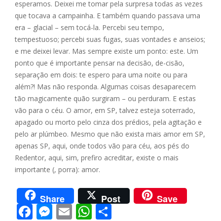
esperamos. Deixei me tomar pela surpresa todas as vezes
que tocava a campainha. E também quando passava uma
era – glacial – sem tocá-la. Percebi seu tempo,
tempestuoso; percebi suas fugas, suas vontades e anseios;
e me deixei levar. Mas sempre existe um ponto: este. Um
ponto que é importante pensar na decisão, de-cisão,
separação em dois: te espero para uma noite ou para
além?! Mas não responda. Algumas coisas desaparecem
tão magicamente quão surgiram – ou perduram. E estas
vão para o céu. O amor, em SP, talvez esteja soterrado,
apagado ou morto pelo cinza dos prédios, pela agitação e
pelo ar plúmbeo. Mesmo que não exista mais amor em SP,
apenas SP, aqui, onde todos vão para céu, aos pés do
Redentor, aqui, sim, prefiro acreditar, existe o mais
importante (, porra): amor.
Share
Post
Save
F
M
E
W
S