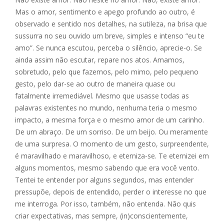
e
ss
ai
at
ar
Mas o amor, sentimento e apego profundo ao outro, é
b
e
l
s
e
observado e sentido nos detalhes, na sutileza, na brisa que
o
n
A
sussurra no seu ouvido um breve, simples e intenso “eu te
amo”. Se nunca escutou, perceba o silêncio, aprecie-o. Se
o
g
p
ainda assim não escutar, repare nos atos. Amamos,
k
er
p
sobretudo, pelo que fazemos, pelo mimo, pelo pequeno
gesto, pelo dar-se ao outro de maneira quase ou
fatalmente irremediável. Mesmo que usasse todas as
palavras existentes no mundo, nenhuma teria o mesmo
impacto, a mesma força e o mesmo amor de um carinho.
De um abraço. De um sorriso. De um beijo. Ou meramente
de uma surpresa. O momento de um gesto, surpreendente,
é maravilhado e maravilhoso, e eterniza-se. Te eternizei em
alguns momentos, mesmo sabendo que era você vento.
Tentei te entender por alguns segundos, mas entender
pressupõe, depois de entendido, perder o interesse no que
me interroga. Por isso, também, não entenda. Não quis
criar expectativas, mas sempre, (in)conscientemente,