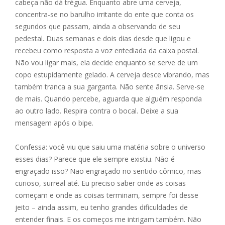
cabeça não dá trégua. Enquanto abre uma cerveja,
concentra-se no barulho irritante do ente que conta os
segundos que passam, ainda a observando de seu
pedestal. Duas semanas e dois dias desde que ligou e
recebeu como resposta a voz entediada da caixa postal.
Não vou ligar mais, ela decide enquanto se serve de um
copo estupidamente gelado. A cerveja desce vibrando, mas
também tranca a sua garganta. Não sente ânsia. Serve-se
de mais. Quando percebe, aguarda que alguém responda
ao outro lado. Respira contra o bocal. Deixe a sua
mensagem após o bipe.
Confessa: você viu que saiu uma matéria sobre o universo
esses dias? Parece que ele sempre existiu. Não é
engraçado isso? Não engraçado no sentido cômico, mas
curioso, surreal até. Eu preciso saber onde as coisas
começam e onde as coisas terminam, sempre foi desse
jeito – ainda assim, eu tenho grandes dificuldades de
entender finais. E os começos me intrigam também. Não