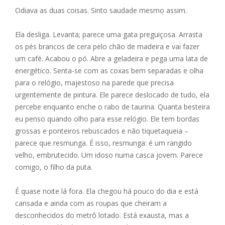
Odiava as duas coisas. Sinto saudade mesmo assim.
Ela desliga. Levanta; parece uma gata preguiçosa. Arrasta
os pés brancos de cera pelo chão de madeira e vai fazer
um café. Acabou o pó. Abre a geladeira e pega uma lata de
energético. Senta-se com as coxas bem separadas e olha
para o relógio, majestoso na parede que precisa
urgentemente de pintura. Ele parece deslocado de tudo, ela
percebe enquanto enche o rabo de taurina. Quanta besteira
eu penso quando olho para esse relógio. Ele tem bordas
grossas e ponteiros rebuscados e não tiquetaqueia –
parece que resmunga. É isso, resmunga: é um rangido
velho, embrutecido. Um idoso numa casca jovem. Parece
comigo, o filho da puta.
É quase noite lá fora. Ela chegou há pouco do dia e está
cansada e ainda com as roupas que cheiram a
desconhecidos do metrô lotado. Está exausta, mas a