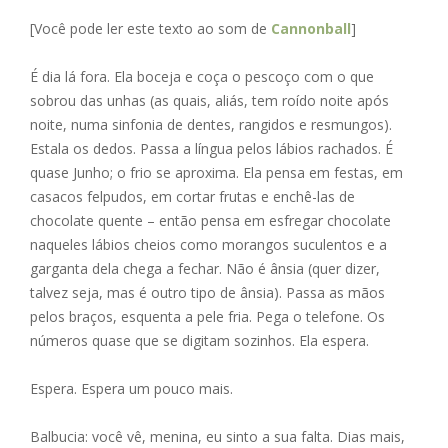
ac
e
m
h
h
[Você pode ler este texto ao som de
Cannonball
]
e
ss
ai
at
ar
b
e
l
s
e
É dia lá fora. Ela boceja e coça o pescoço com o que
o
n
A
sobrou das unhas (as quais, aliás, tem roído noite após
noite, numa sinfonia de dentes, rangidos e resmungos).
o
g
p
Estala os dedos. Passa a língua pelos lábios rachados. É
k
er
p
quase Junho; o frio se aproxima. Ela pensa em festas, em
casacos felpudos, em cortar frutas e enchê-las de
chocolate quente – então pensa em esfregar chocolate
naqueles lábios cheios como morangos suculentos e a
garganta dela chega a fechar. Não é ânsia (quer dizer,
talvez seja, mas é outro tipo de ânsia). Passa as mãos
pelos braços, esquenta a pele fria. Pega o telefone. Os
números quase que se digitam sozinhos. Ela espera.
Espera. Espera um pouco mais.
Balbucia: você vê, menina, eu sinto a sua falta. Dias mais,