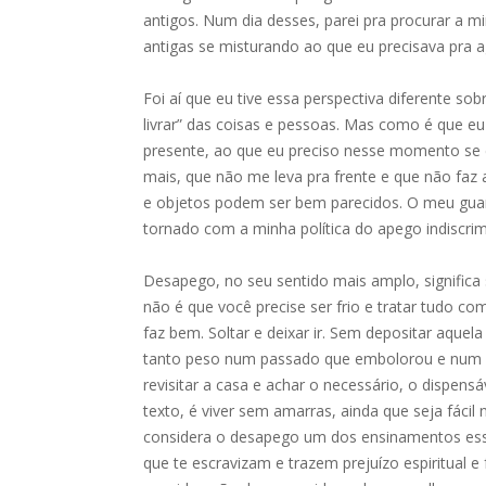
antigos. Num dia desses, parei pra procurar a m
antigas se misturando ao que eu precisava pra 
Foi aí que eu tive essa perspectiva diferente so
livrar” das coisas e pessoas. Mas como é que eu
presente, ao que eu preciso nesse momento se
mais, que não me leva pra frente e que não faz
e objetos podem ser bem parecidos. O meu guar
tornado com a minha política do apego indiscri
Desapego, no seu sentido mais amplo, significa
não é que você precise ser frio e tratar tudo co
faz bem. Soltar e deixar ir. Sem depositar aquel
tanto peso num passado que embolorou e num f
revisitar a casa e achar o necessário, o dispensá
texto, é viver sem amarras, ainda que seja fácil n
considera o desapego um dos ensinamentos esse
que te escravizam e trazem prejuízo espiritual e