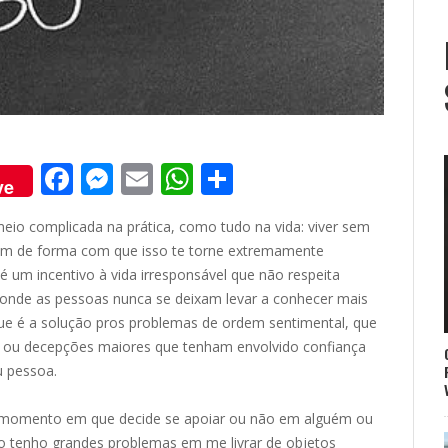
F
M
E
W
S
ve
ac
e
m
h
h
meio complicada na prática, como tudo na vida: viver sem
e
ss
ai
at
ar
ém de forma com que isso te torne extremamente
b
e
l
s
e
 um incentivo à vida irresponsável que não respeita
o
n
A
 onde as pessoas nunca se deixam levar a conhecer mais
e é a solução pros problemas de ordem sentimental, que
o
g
p
os ou decepções maiores que tenham envolvido confiança
k
er
p
u pessoa.
e momento em que decide se apoiar ou não em alguém ou
 tenho grandes problemas em me livrar de objetos