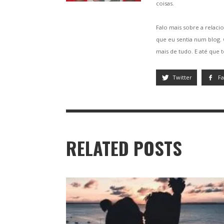
coisas.
Falo mais sobre a relacio
que eu sentia num blog
mais de tudo. E até que 
Twitter
F
RELATED POSTS