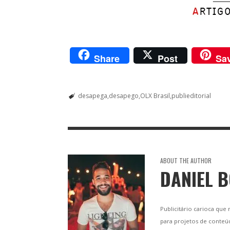
Share
Post
Sa
desapega
desapego
OLX Brasil
publieditorial
ABOUT THE AUTHOR
DANIEL 
Publicitário carioca que
para projetos de conteú