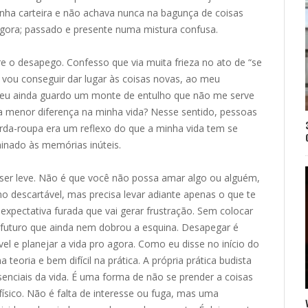
inha carteira e não achava nunca na bagunça de coisas
agora; passado e presente numa mistura confusa.
bre o desapego. Confesso que via muita frieza no ato de “se
 vou conseguir dar lugar às coisas novas, ao meu
 eu ainda guardo um monte de entulho que não me serve
 a menor diferença na minha vida? Nesse sentido, pessoas
da-roupa era um reflexo do que a minha vida tem se
minado às memórias inúteis.
 ser leve. Não é que você não possa amar algo ou alguém,
mo descartável, mas precisa levar adiante apenas o que te
a expectativa furada que vai gerar frustração. Sem colocar
uturo que ainda nem dobrou a esquina. Desapegar é
vel e planejar a vida pro agora. Como eu disse no início do
a teoria e bem difícil na prática. A própria prática budista
nciais da vida. É uma forma de não se prender a coisas
 físico. Não é falta de interesse ou fuga, mas uma