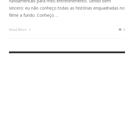
fundamentais para meu entretenimento. Sendo bem
sincero: eu não conheço todas as histórias enquadradas no
filme a fundo. Conheço …
Read More
6