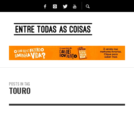
POSTS IN TAG
TOURO