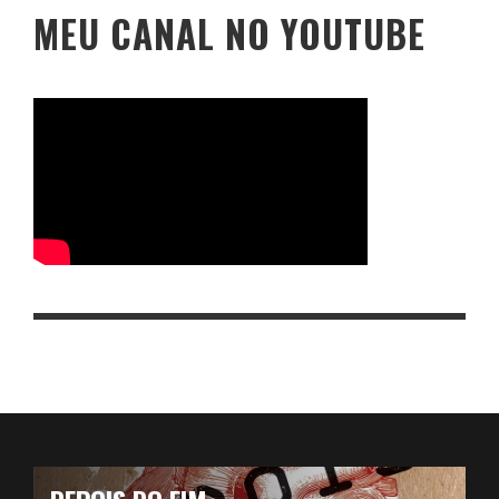
MEU CANAL NO YOUTUBE