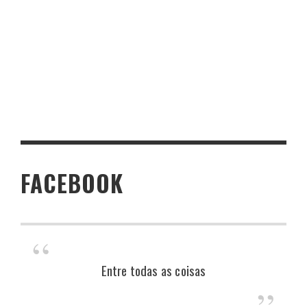
FACEBOOK
Entre todas as coisas