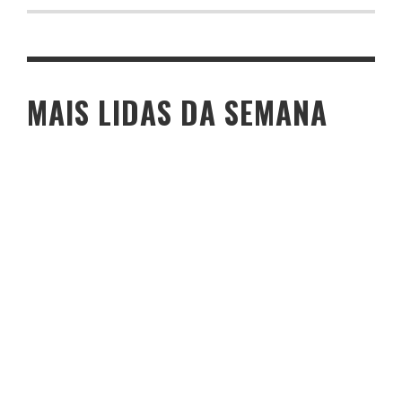
MAIS LIDAS DA SEMANA