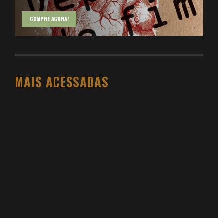
COMPRE AGORA!
MAIS ACESSADAS
O PESO DO COMPORTAMENTO NA SAÚDE: MEU
PROCESSO DE EMAGRECIMENTO E A PROPOSTA
DA VOY SAÚDE (+ CUPOM)
DANIEL BOVOLENTO
3 SEMANAS AGO
3 ATIVIDADES FÍSICAS VICIANTES PARA QUEM NÃO
GOSTA ACADEMIA (E QUER VER RESULTADO)
DANIEL BOVOLENTO
4 MESES AGO