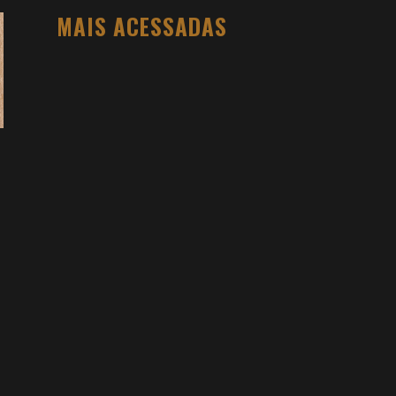
MAIS ACESSADAS
O PESO DO COMPORTAMENTO NA
SAÚDE: MEU PROCESSO DE
EMAGRECIMENTO E A PROPOSTA DA
VOY SAÚDE (+ CUPOM)
DANIEL BOVOLENTO
3 SEMANAS AGO
3 ATIVIDADES FÍSICAS VICIANTES PARA
QUEM NÃO GOSTA ACADEMIA (E QUER
VER RESULTADO)
DANIEL BOVOLENTO
4 MESES AGO
VIDYA STUDIO VALE A PENA? MINHA
EXPERIÊNCIA NA HOT YOGA, PREÇOS E
COMO FUNCIONA
DANIEL BOVOLENTO
4 MESES AGO