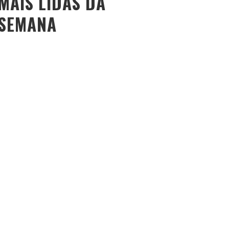
MAIS LIDAS DA
SEMANA
O PESO DO COMPORTAMENTO NA SAÚDE: MEU
PROCESSO DE EMAGRECIMENTO E A PROPOSTA DA
VOY SAÚDE (+ CUPOM)