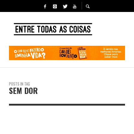
POSTS IN TAG
SEM DOR