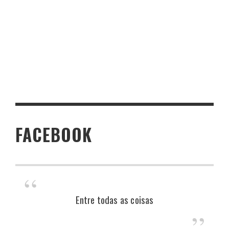
FACEBOOK
Entre todas as coisas