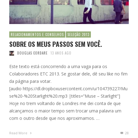
RELACIONAMENTOS E CONSELHOS
SELEÇÃO 2013
SOBRE OS MEUS PASSOS SEM VOCÊ.
DOUGLAS CORDARE
13 ANOS AGO
Este texto está concorrendo a uma vaga para os
Colaboradores ETC 2013. Se gostar dele, dê seu like no fim
da página para votar.
[audio https://dl.dropboxusercontent.com/u/104739227/Mu
se%20-%20Starlight%20.mp3 |titles=”Muse – Starlight”]
Hoje no trem voltando de Londres me dei conta de que
alcançamos o maior tempo sem trocar uma palavra um
com o outro desde que nos aproximamos. …
Read More
28