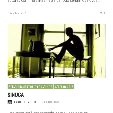
autores com mais likes neste período seriam os novos …
Read More
3
RELACIONAMENTOS E CONSELHOS
SELEÇÃO 2013
SINUCA
DANIEL BOVOLENTO
13 ANOS AGO
Este texto está concorrendo a uma vaga para os