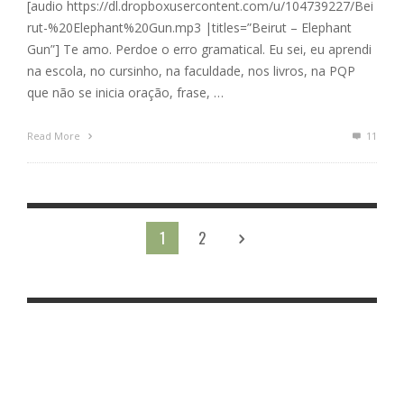
[audio https://dl.dropboxusercontent.com/u/104739227/Bei
rut-%20Elephant%20Gun.mp3 |titles=”Beirut – Elephant
Gun”] Te amo. Perdoe o erro gramatical. Eu sei, eu aprendi
na escola, no cursinho, na faculdade, nos livros, na PQP
que não se inicia oração, frase, …
Read More
11
1
2