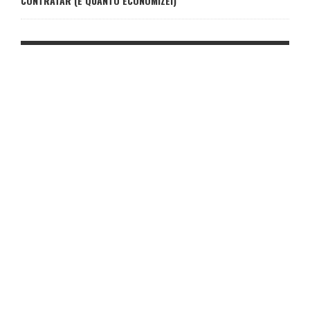
CONTRATAR (E QUANTO ECONOMIZEI)