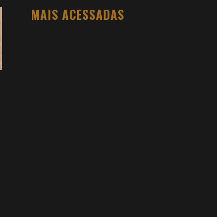
MAIS ACESSADAS
O PESO DO COMPORTAMENTO NA
SAÚDE: MEU PROCESSO DE
EMAGRECIMENTO E A PROPOSTA DA
VOY SAÚDE (+ CUPOM)
DANIEL BOVOLENTO
3 SEMANAS AGO
3 ATIVIDADES FÍSICAS VICIANTES PARA
QUEM NÃO GOSTA ACADEMIA (E QUER
VER RESULTADO)
DANIEL BOVOLENTO
4 MESES AGO
VIDYA STUDIO VALE A PENA? MINHA
EXPERIÊNCIA NA HOT YOGA, PREÇOS E
COMO FUNCIONA
DANIEL BOVOLENTO
4 MESES AGO