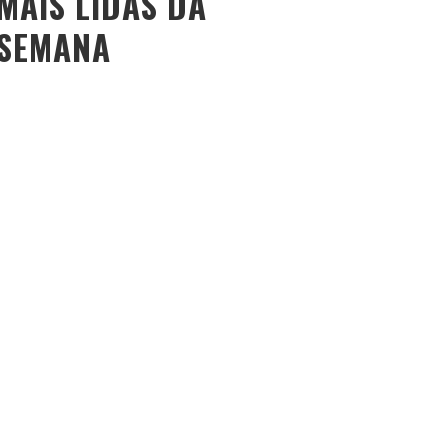
MAIS LIDAS DA
SEMANA
O PESO DO COMPORTAMENTO NA SAÚDE: MEU
PROCESSO DE EMAGRECIMENTO E A PROPOSTA DA
VOY SAÚDE (+ CUPOM)