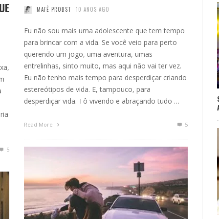
QUE
MAFÊ PROBST
10 ANOS AGO
Eu não sou mais uma adolescente que tem tempo
para brincar com a vida. Se você veio para perto
querendo um jogo, uma aventura, umas
n
entrelinhas, sinto muito, mas aqui não vai ter vez.
xa,
Eu não tenho mais tempo para desperdiçar criando
em
estereótipos de vida. E, tampouco, para
a
desperdiçar vida. Tô vivendo e abraçando tudo …
ria
Read More
5
5