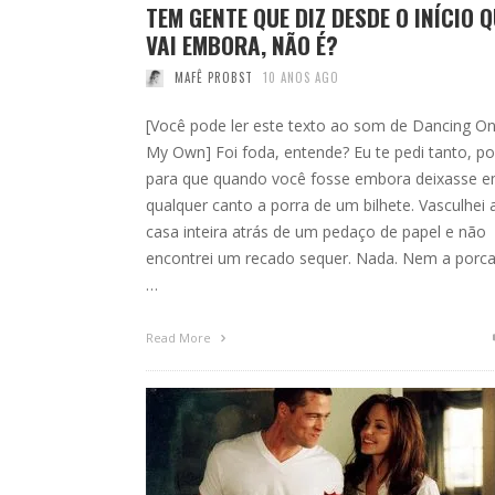
TEM GENTE QUE DIZ DESDE O INÍCIO 
VAI EMBORA, NÃO É?
MAFÊ PROBST
10 ANOS AGO
[Você pode ler este texto ao som de Dancing O
My Own] Foi foda, entende? Eu te pedi tanto, po
para que quando você fosse embora deixasse 
qualquer canto a porra de um bilhete. Vasculhei 
casa inteira atrás de um pedaço de papel e não
encontrei um recado sequer. Nada. Nem a porca
…
Read More