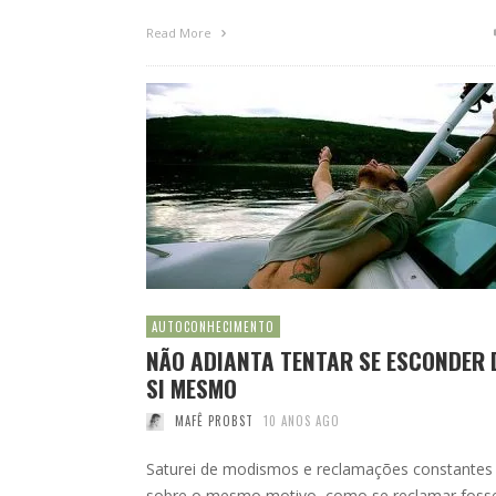
Read More
AUTOCONHECIMENTO
NÃO ADIANTA TENTAR SE ESCONDER 
SI MESMO
MAFÊ PROBST
10 ANOS AGO
Saturei de modismos e reclamações constantes
sobre o mesmo motivo, como se reclamar foss