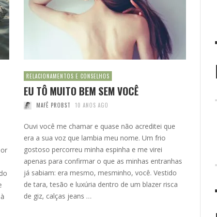
RELACIONAMENTOS E CONSELHOS
EU TÔ MUITO BEM SEM VOCÊ
MAFÊ PROBST
10 ANOS AGO
Ouvi você me chamar e quase não acreditei que
era a sua voz que lambia meu nome. Um frio
gostoso percorreu minha espinha e me virei
mor
apenas para confirmar o que as minhas entranhas
já sabiam: era mesmo, mesminho, você. Vestido
ndo
de tara, tesão e luxúria dentro de um blazer risca
e
de giz, calças jeans …
 à