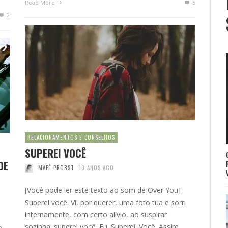
Read More
5
2
RELACIONAMENTOS E CONSELHOS
SUPEREI VOCÊ
DE
MAFÊ PROBST
10 ANOS AGO
[Você pode ler este texto ao som de Over You]
Superei você. Vi, por querer, uma foto tua e sorri
internamente, com certo alívio, ao suspirar
sozinha: superei você. Eu. Superei. Você. Assim,
e