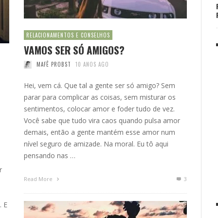
RELACIONAMENTOS E CONSELHOS
VAMOS SER SÓ AMIGOS?
MAFÊ PROBST
10 ANOS AGO
Hei, vem cá. Que tal a gente ser só amigo? Sem
parar para complicar as coisas, sem misturar os
sentimentos, colocar amor e foder tudo de vez.
Você sabe que tudo vira caos quando pulsa amor
demais, então a gente mantém esse amor num
nível seguro de amizade. Na moral. Eu tô aqui
pensando nas …
r
Read More
3
. E