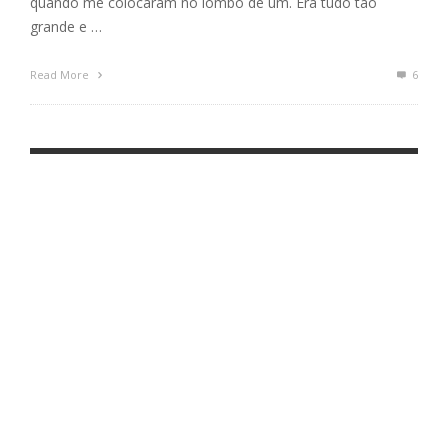
quando me colocaram no lombo de um. Era tudo tão
grande e …
Read More
6