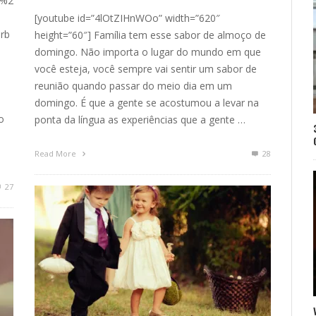
o%2
[youtube id=”4lOtZIHnWOo” width=”620″
rb
height=”60″] Família tem esse sabor de almoço de
domingo. Não importa o lugar do mundo em que
você esteja, você sempre vai sentir um sabor de
reunião quando passar do meio dia em um
domingo. É que a gente se acostumou a levar na
o
ponta da língua as experiências que a gente …
Read More
28
27