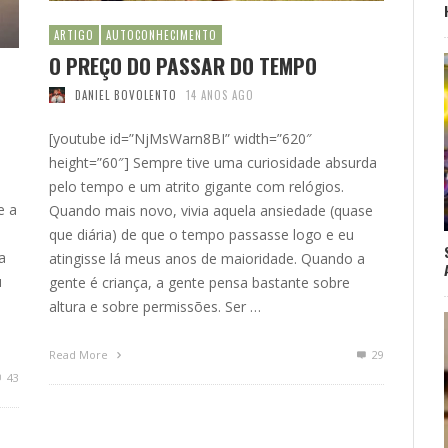
ARTIGO
AUTOCONHECIMENTO
O PREÇO DO PASSAR DO TEMPO
DANIEL BOVOLENTO
14 ANOS AGO
[youtube id=”NjMsWarn8BI” width=”620″
height=”60″] Sempre tive uma curiosidade absurda
pelo tempo e um atrito gigante com relógios.
e a
Quando mais novo, vivia aquela ansiedade (quase
que diária) de que o tempo passasse logo e eu
a
atingisse lá meus anos de maioridade. Quando a
u
gente é criança, a gente pensa bastante sobre
altura e sobre permissões. Ser …
Read More
29
43