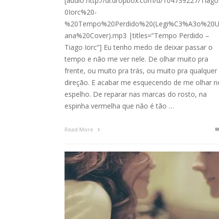
[audio http://dl.dropbox.com/u/104739227/Tiag
0Iorc%20-
%20Tempo%20Perdido%20(Legi%C3%A3o%20U
ana%20Cover).mp3 |titles=”Tempo Perdido –
Tiago Iorc”] Eu tenho medo de deixar passar o
tempo e não me ver nele. De olhar muito pra
frente, ou muito pra trás, ou muito pra qualquer
direção. E acabar me esquecendo de me olhar n
espelho. De reparar nas marcas do rosto, na
espinha vermelha que não é tão …
Read More