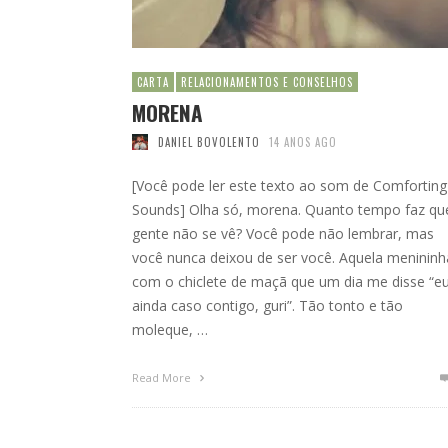
CARTA
RELACIONAMENTOS E CONSELHOS
MORENA
DANIEL BOVOLENTO
14 ANOS AGO
[Você pode ler este texto ao som de Comforting
Sounds] Olha só, morena. Quanto tempo faz qu
gente não se vê? Você pode não lembrar, mas
você nunca deixou de ser você. Aquela menininh
com o chiclete de maçã que um dia me disse “e
ainda caso contigo, guri”. Tão tonto e tão
moleque, …
Read More