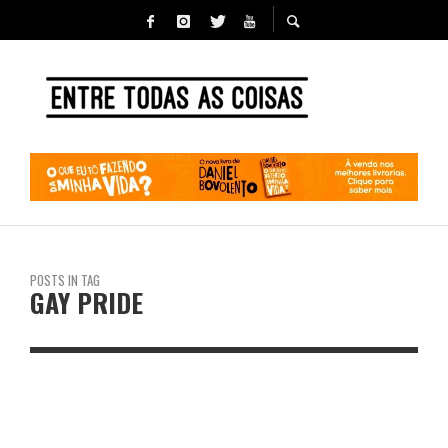
POSTS IN TAG
GAY PRIDE