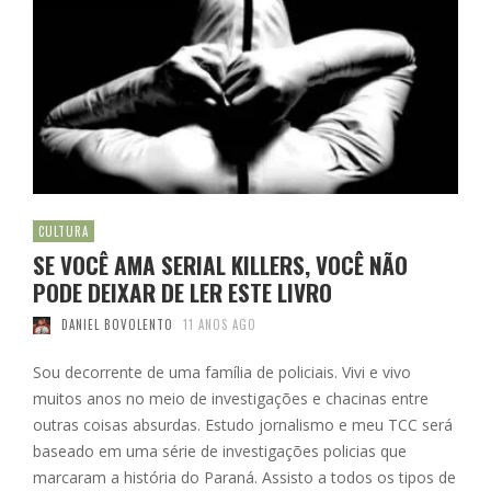
CULTURA
SE VOCÊ AMA SERIAL KILLERS, VOCÊ NÃO
PODE DEIXAR DE LER ESTE LIVRO
DANIEL BOVOLENTO
11 ANOS AGO
Sou decorrente de uma família de policiais. Vivi e vivo
muitos anos no meio de investigações e chacinas entre
outras coisas absurdas. Estudo jornalismo e meu TCC será
baseado em uma série de investigações policias que
marcaram a história do Paraná. Assisto a todos os tipos de