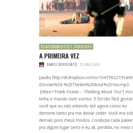
RELACIONAMENTOS E CONSELHOS
A PRIMEIRA VEZ
DANIEL BOVOLENTO
13 ANOS AGO
[audio http://dl.dropbox.com/u/104739227/Fran
0Ocean%20-%20Thinkin%20Bout%20You.mp3
|titles=”Frank Ocean – Thinking About You”] Voc
tinha o mundo num sorriso. E foi tão fácil gostar
você que eu não entendo até agora como eu
demorei tanto pra me deixar ceder. Você era sób
demais pros meus modos. Conduzia cada palavr
pra algum lugar certo e eu ali, perdida, no meio 