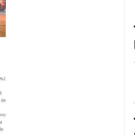
k%2
ê
 de
rio
a
de