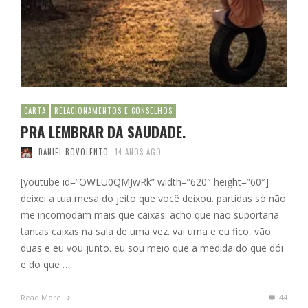
CARTA
RELACIONAMENTOS E CONSELHOS
PRA LEMBRAR DA SAUDADE.
DANIEL BOVOLENTO
14 ANOS AGO
[youtube id=”OWLU0QMJwRk” width=”620″ height=”60″]
deixei a tua mesa do jeito que você deixou. partidas só não
me incomodam mais que caixas. acho que não suportaria
tantas caixas na sala de uma vez. vai uma e eu fico, vão
duas e eu vou junto. eu sou meio que a medida do que dói
e do que …
Read More
44