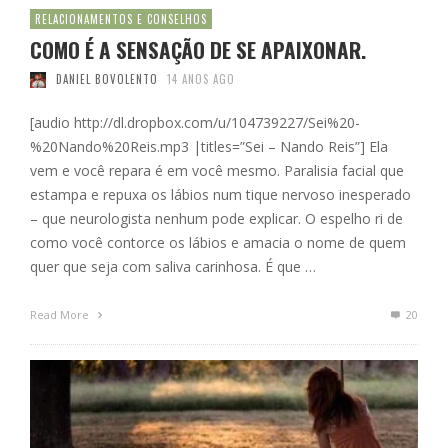
RELACIONAMENTOS E CONSELHOS
COMO É A SENSAÇÃO DE SE APAIXONAR.
DANIEL BOVOLENTO
14 ANOS AGO
[audio http://dl.dropbox.com/u/104739227/Sei%20-
%20Nando%20Reis.mp3 |titles=”Sei – Nando Reis”] Ela
vem e você repara é em você mesmo. Paralisia facial que
estampa e repuxa os lábios num tique nervoso inesperado
– que neurologista nenhum pode explicar. O espelho ri de
como você contorce os lábios e amacia o nome de quem
quer que seja com saliva carinhosa. É que …
Read More
20