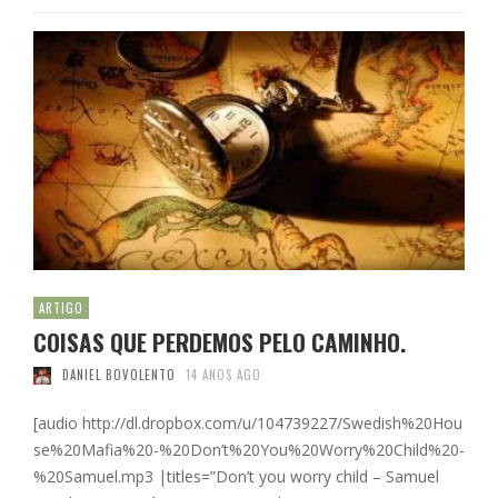
ARTIGO
COISAS QUE PERDEMOS PELO CAMINHO.
DANIEL BOVOLENTO
14 ANOS AGO
[audio http://dl.dropbox.com/u/104739227/Swedish%20Hou
se%20Mafia%20-%20Don’t%20You%20Worry%20Child%20-
%20Samuel.mp3 |titles=”Don’t you worry child – Samuel