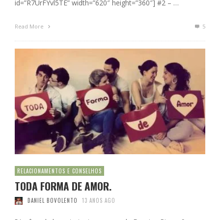
id=”R7UrFYvl5TE” width=”620″ height=”360″] #2 – …
Read More
5
RELACIONAMENTOS E CONSELHOS
TODA FORMA DE AMOR.
DANIEL BOVOLENTO
13 ANOS AGO