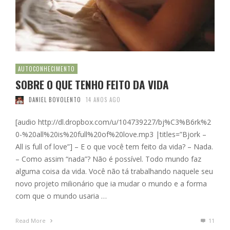
AUTOCONHECIMENTO
SOBRE O QUE TENHO FEITO DA VIDA
DANIEL BOVOLENTO
14 ANOS AGO
[audio http://dl.dropbox.com/u/104739227/bj%C3%B6rk%2
0-%20all%20is%20full%20of%20love.mp3 |titles=”Bjork –
All is full of love”] – E o que você tem feito da vida? – Nada.
– Como assim “nada”? Não é possível. Todo mundo faz
alguma coisa da vida. Você não tá trabalhando naquele seu
novo projeto milionário que ia mudar o mundo e a forma
com que o mundo usaria …
Read More
11