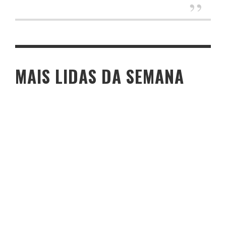
MAIS LIDAS DA SEMANA