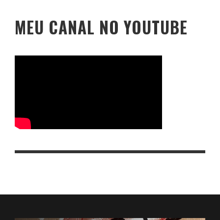
MEU CANAL NO YOUTUBE