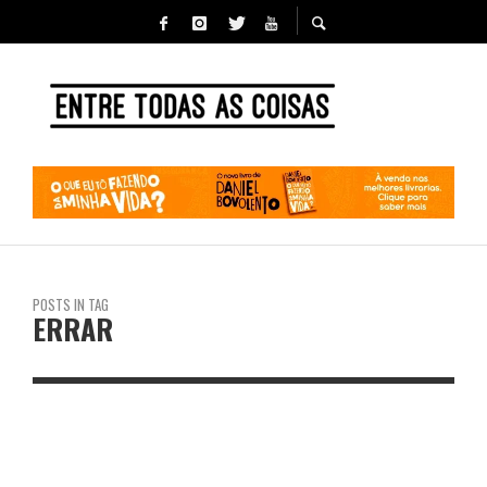
POSTS IN TAG
ERRAR