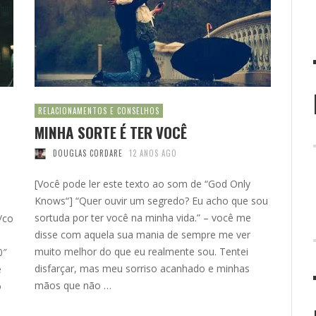
RELACIONAMENTOS E CONSELHOS
MINHA SORTE É TER VOCÊ
DOUGLAS CORDARE
12 ANOS AGO
[Você pode ler este texto ao som de “God Only
Knows“] “Quer ouvir um segredo? Eu acho que sou
sortuda por ter você na minha vida.” – você me
/co
disse com aquela sua mania de sempre me ver
muito melhor do que eu realmente sou. Tentei
0″
disfarçar, mas meu sorriso acanhado e minhas
e
mãos que não …
o