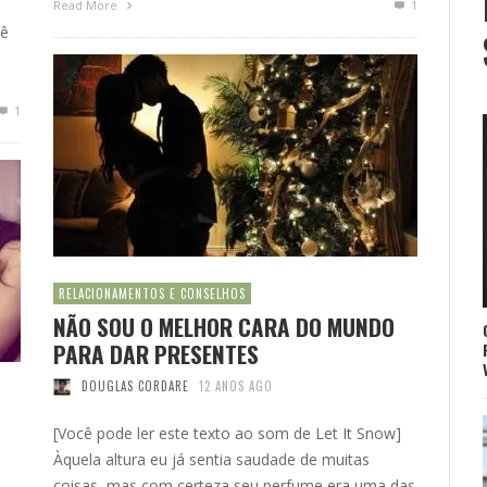
Read More
1
cê
1
RELACIONAMENTOS E CONSELHOS
NÃO SOU O MELHOR CARA DO MUNDO
PARA DAR PRESENTES
DOUGLAS CORDARE
12 ANOS AGO
[Você pode ler este texto ao som de Let It Snow]
Àquela altura eu já sentia saudade de muitas
coisas, mas com certeza seu perfume era uma das