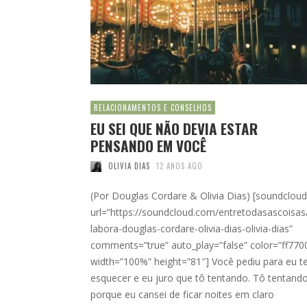
RELACIONAMENTOS E CONSELHOS
EU SEI QUE NÃO DEVIA ESTAR
PENSANDO EM VOCÊ
OLIVIA DIAS
12 ANOS AGO
(Por Douglas Cordare & Olivia Dias) [soundcloud
url=”https://soundcloud.com/entretodasascoisas
labora-douglas-cordare-olivia-dias-olivia-dias”
comments=”true” auto_play=”false” color=”ff770
width=”100%” height=”81″] Você pediu para eu t
esquecer e eu juro que tô tentando. Tô tentand
porque eu cansei de ficar noites em claro