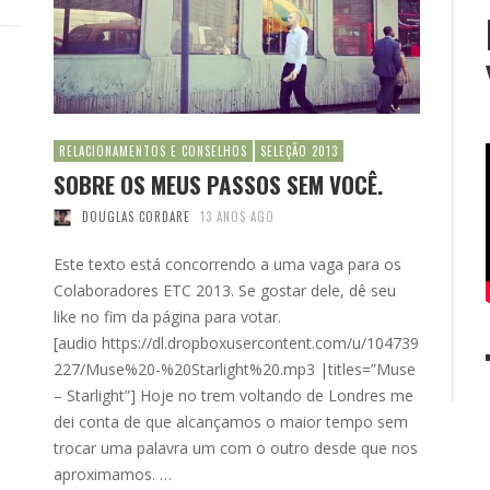
RELACIONAMENTOS E CONSELHOS
SELEÇÃO 2013
SOBRE OS MEUS PASSOS SEM VOCÊ.
DOUGLAS CORDARE
13 ANOS AGO
Este texto está concorrendo a uma vaga para os
Colaboradores ETC 2013. Se gostar dele, dê seu
like no fim da página para votar.
[audio https://dl.dropboxusercontent.com/u/104739
227/Muse%20-%20Starlight%20.mp3 |titles=”Muse
– Starlight”] Hoje no trem voltando de Londres me
dei conta de que alcançamos o maior tempo sem
trocar uma palavra um com o outro desde que nos
aproximamos. …