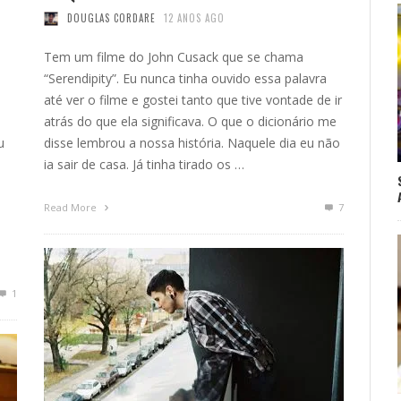
DOUGLAS CORDARE
12 ANOS AGO
Tem um filme do John Cusack que se chama
“Serendipity”. Eu nunca tinha ouvido essa palavra
até ver o filme e gostei tanto que tive vontade de ir
atrás do que ela significava. O que o dicionário me
u
disse lembrou a nossa história. Naquele dia eu não
ia sair de casa. Já tinha tirado os …
Read More
7
1