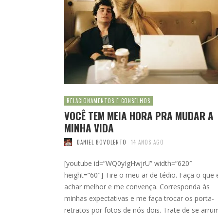
RELACIONAMENTOS E CONSELHOS
VOCÊ TEM MEIA HORA PRA MUDAR A
MINHA VIDA
DANIEL BOVOLENTO
14 ANOS AGO
[youtube id=”WQ0yIgHwjrU” width=”620″
height=”60″] Tire o meu ar de tédio. Faça o que 
achar melhor e me convença. Corresponda às
minhas expectativas e me faça trocar os porta-
retratos por fotos de nós dois. Trate de se arru