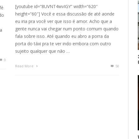
[youtube id=”8UVNT4wvIGY” width=”620″
fé
height=”60″] Você e essa discussão de até aonde
do
eu iria pra você ver que isso é amor. Acho que a
gente nunca vai chegar num ponto comum quando
a
fala sobre isso. Até quando eu abro a porra da
porta do táxi pra te ver indo embora com outro
sujeito qualquer que não …
0
Read More
50