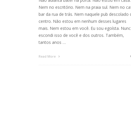
Não adianta bater na porta. Não estou em casa.
Nem no escritório. Nem na praia sul. Nem no ca
bar da rua de trás. Nem naquele pub descolado 
centro. Não estou em nenhum desses lugares
mais. Nem estou em você. Eu sou egoísta. Nunc
escondi isso de você e dos outros. Também,
tantos anos …
Read More