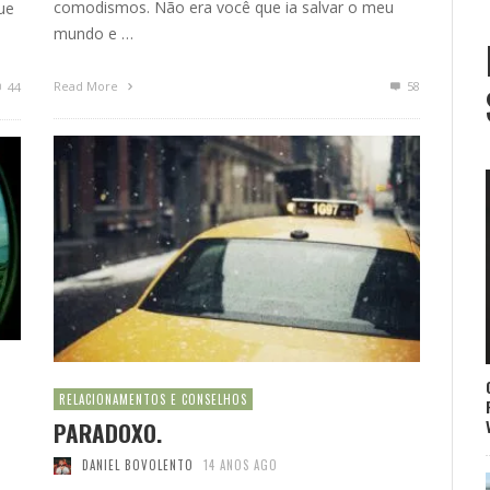
comodismos. Não era você que ia salvar o meu
ue
mundo e …
Read More
58
44
RELACIONAMENTOS E CONSELHOS
PARADOXO.
DANIEL BOVOLENTO
14 ANOS AGO