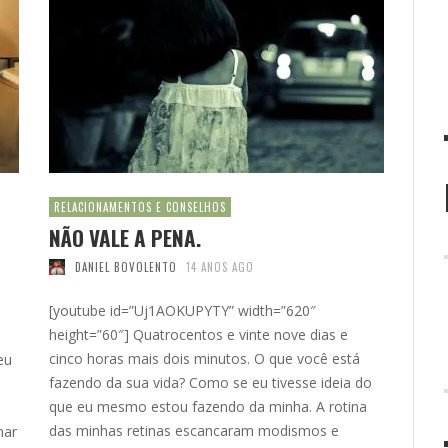
RELACIONAMENTOS E CONSELHOS
NÃO VALE A PENA.
DANIEL BOVOLENTO
14 ANOS AGO
[youtube id=”Uj1AOKUPYTY” width=”620″
height=”60″] Quatrocentos e vinte nove dias e
cinco horas mais dois minutos. O que você está
eu
fazendo da sua vida? Como se eu tivesse ideia do
que eu mesmo estou fazendo da minha. A rotina
das minhas retinas escancaram modismos e
mar