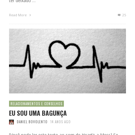
ter deixado …
Read More
25
RELACIONAMENTOS E CONSELHOS
EU SOU UMA BAGUNÇA
DANIEL BOVOLENTO
14 ANOS AGO
[Você pode ler este texto ao som de Heart’s a Mess] Se