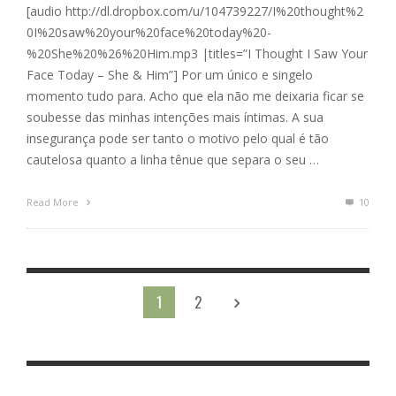
[audio http://dl.dropbox.com/u/104739227/I%20thought%2
0I%20saw%20your%20face%20today%20-
%20She%20%26%20Him.mp3 |titles=”I Thought I Saw Your
Face Today – She & Him”] Por um único e singelo
momento tudo para. Acho que ela não me deixaria ficar se
soubesse das minhas intenções mais íntimas. A sua
insegurança pode ser tanto o motivo pelo qual é tão
cautelosa quanto a linha tênue que separa o seu …
Read More
10
1
2