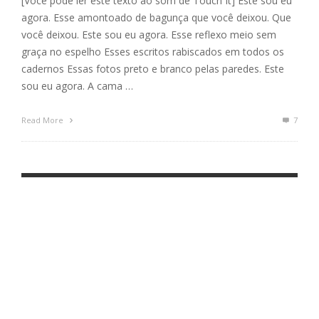
[Você pode ler este texto ao som de Touch It] Este sou eu
agora. Esse amontoado de bagunça que você deixou. Que
você deixou. Este sou eu agora. Esse reflexo meio sem
graça no espelho Esses escritos rabiscados em todos os
cadernos Essas fotos preto e branco pelas paredes. Este
sou eu agora. A cama …
Read More
7