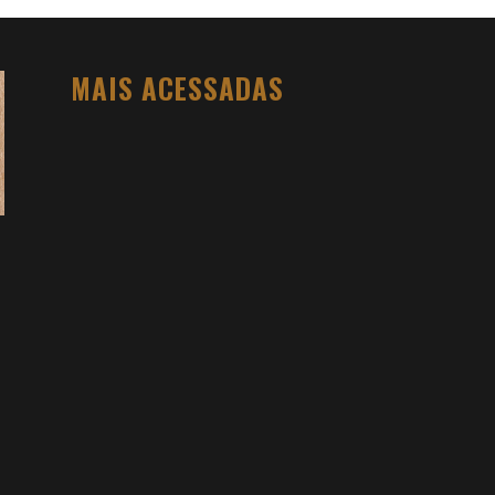
MAIS ACESSADAS
O PESO DO COMPORTAMENTO NA
SAÚDE: MEU PROCESSO DE
EMAGRECIMENTO E A PROPOSTA DA
VOY SAÚDE (+ CUPOM)
DANIEL BOVOLENTO
3 SEMANAS AGO
3 ATIVIDADES FÍSICAS VICIANTES PARA
QUEM NÃO GOSTA ACADEMIA (E QUER
VER RESULTADO)
DANIEL BOVOLENTO
3 MESES AGO
VIDYA STUDIO VALE A PENA? MINHA