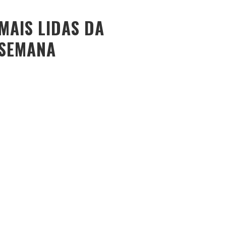
MAIS LIDAS DA
SEMANA
O PESO DO COMPORTAMENTO NA SAÚDE: MEU
PROCESSO DE EMAGRECIMENTO E A PROPOSTA DA
VOY SAÚDE (+ CUPOM)