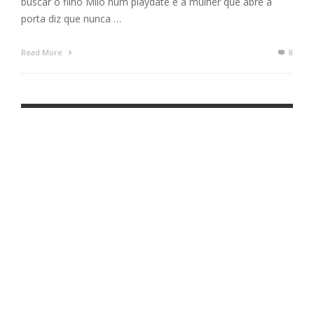
buscar o filho Milo num playdate e a mulher que abre a
porta diz que nunca …
Read More
8